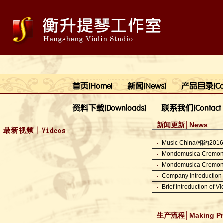
首页[Home]
新闻[News]
产品目录[Cat
资料下载[Downloads]
联系我们[Contact 
新闻更新
│News
Music China/相
Mondomusica Cremo
Mondomusica Cremo
Company introduc
Brief Introduction of
生产流程
│Making P